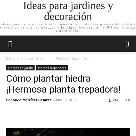
Ideas para jardines y
decoración
Ideas para decorar jardines, conservar y cuidar tus plantas de interior
y exterior de patios, terrazas y jardines. Decoración 100% con plantas
y naturaleza.
Inicio
Plantas de jardín
Plantas trepadoras
Plantas de jardín
Plantas trepadoras
Cómo plantar hiedra
¡Hermosa planta trepadora!
Por
Silvia Martínez Casares
-
Ene 16, 2015
244
0