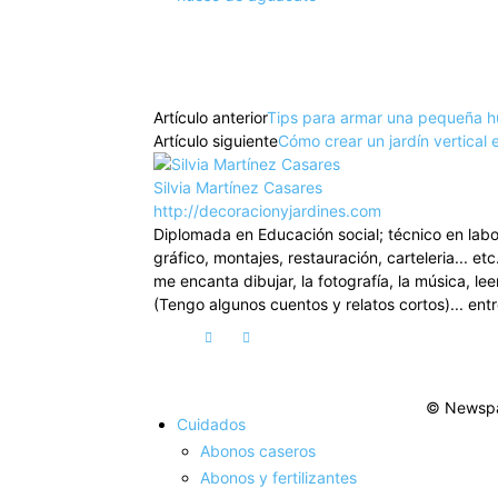
Facebook
X
Pinterest
Artículo anterior
Tips para armar una pequeña h
Artículo siguiente
Cómo crear un jardín vertical 
Silvia Martínez Casares
http://decoracionyjardines.com
Diplomada en Educación social; técnico en lab
gráfico, montajes, restauración, carteleria... et
me encanta dibujar, la fotografía, la música, lee
(Tengo algunos cuentos y relatos cortos)... ent
© Newspa
Cuidados
Abonos caseros
Abonos y fertilizantes