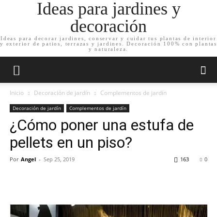
Ideas para jardines y
decoración
Ideas para decorar jardines, conservar y cuidar tus plantas de interior
y exterior de patios, terrazas y jardines. Decoración 100% con plantas
y naturaleza.
Inicio
Decoración de jardín
Complementos de jardín
Decoración de jardín
Complementos de jardín
¿Cómo poner una estufa de
pellets en un piso?
Por
Angel
-
Sep 25, 2019
163
0