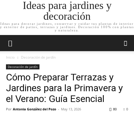
Ideas para jardines y
decoración
Ideas para decorar jardines, conservar y cuidar tus plantas de interior
y exterior de patios, terrazas y jardines. Decoración 100% con plantas
y naturaleza.
Inicio
Decoración de jardín
Decoración de jardín
Cómo Preparar Terrazas y
Jardines para la Primavera y
el Verano: Guía Esencial
Por
Antonia González del Pozo
-
May 13, 2026
80
0