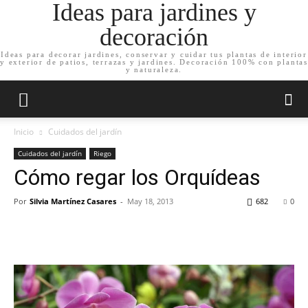
Ideas para jardines y
decoración
Ideas para decorar jardines, conservar y cuidar tus plantas de interior
y exterior de patios, terrazas y jardines. Decoración 100% con plantas
y naturaleza.
Inicio
Cuidados del jardín
Cuidados del jardín
Riego
Cómo regar los Orquídeas
Por
Silvia Martínez Casares
-
May 18, 2013
682
0