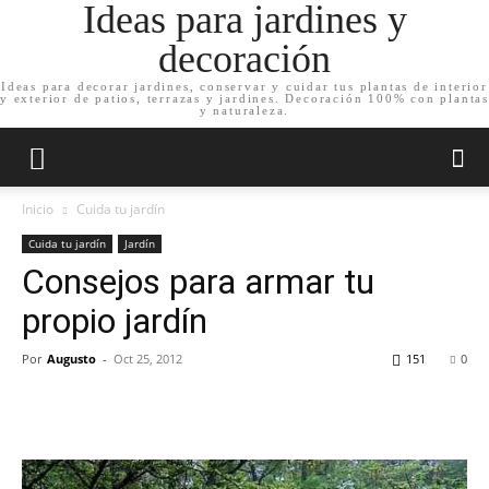
Ideas para jardines y
decoración
Ideas para decorar jardines, conservar y cuidar tus plantas de interior
y exterior de patios, terrazas y jardines. Decoración 100% con plantas
y naturaleza.
Inicio
Cuida tu jardín
Cuida tu jardín
Jardín
Consejos para armar tu
propio jardín
Por
Augusto
-
Oct 25, 2012
151
0