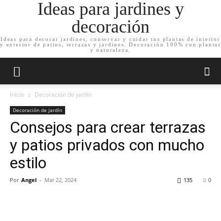
Ideas para jardines y
decoración
Ideas para decorar jardines, conservar y cuidar tus plantas de interior
y exterior de patios, terrazas y jardines. Decoración 100% con plantas
y naturaleza.
Inicio
Decoración de jardín
Decoración de jardín
Consejos para crear terrazas
y patios privados con mucho
estilo
Por
Angel
-
Mar 22, 2024
135
0