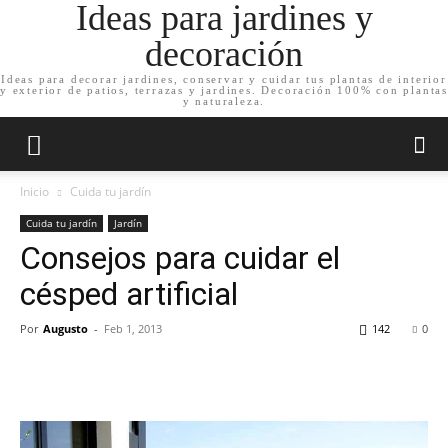
Ideas para jardines y
decoración
Ideas para decorar jardines, conservar y cuidar tus plantas de interior
y exterior de patios, terrazas y jardines. Decoración 100% con plantas
y naturaleza.
Inicio
Cuida tu jardín
Cuida tu jardín
Jardín
Consejos para cuidar el
césped artificial
Por
Augusto
-
Feb 1, 2013
142
0