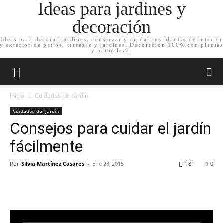
Ideas para jardines y
decoración
Ideas para decorar jardines, conservar y cuidar tus plantas de interior
y exterior de patios, terrazas y jardines. Decoración 100% con plantas
y naturaleza.
Inicio
Cuidados del jardín
Cuidados del jardín
Consejos para cuidar el jardín
fácilmente
Por
Silvia Martínez Casares
-
Ene 23, 2015
181
0