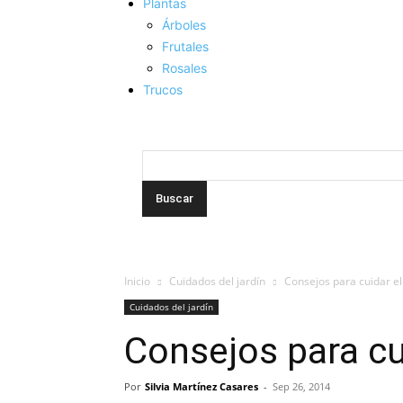
Plantas
Árboles
Frutales
Rosales
Trucos
Inicio
Cuidados del jardín
Consejos para cuidar el
Cuidados del jardín
Consejos para cui
Por
Silvia Martínez Casares
-
Sep 26, 2014