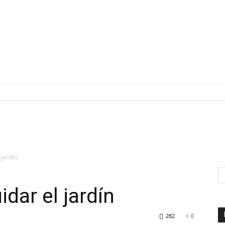
 jardín
dar el jardín
282
0