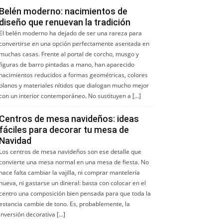
Belén moderno: nacimientos de
diseño que renuevan la tradición
El belén moderno ha dejado de ser una rareza para
convertirse en una opción perfectamente asentada en
muchas casas. Frente al portal de corcho, musgo y
figuras de barro pintadas a mano, han aparecido
nacimientos reducidos a formas geométricas, colores
planos y materiales nítidos que dialogan mucho mejor
con un interior contemporáneo. No sustituyen a […]
Centros de mesa navideños: ideas
fáciles para decorar tu mesa de
Navidad
Los centros de mesa navideños son ese detalle que
convierte una mesa normal en una mesa de fiesta. No
hace falta cambiar la vajilla, ni comprar mantelería
nueva, ni gastarse un dineral: basta con colocar en el
centro una composición bien pensada para que toda la
estancia cambie de tono. Es, probablemente, la
inversión decorativa […]