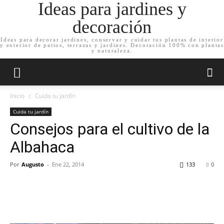
Ideas para jardines y
decoración
Ideas para decorar jardines, conservar y cuidar tus plantas de interior
y exterior de patios, terrazas y jardines. Decoración 100% con plantas
y naturaleza.
Inicio
Cuida tu jardín
Cuida tu jardín
Consejos para el cultivo de la
Albahaca
Por
Augusto
-
Ene 22, 2014
133
0