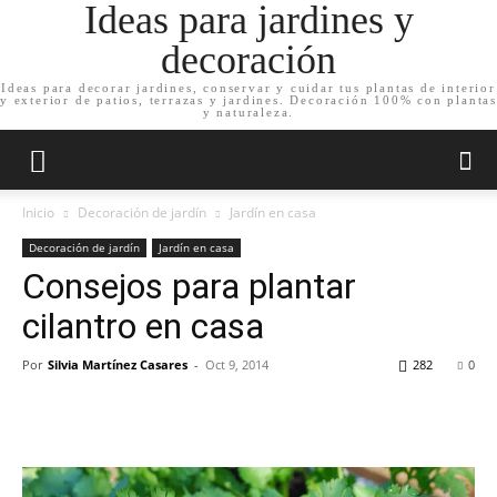
Ideas para jardines y
decoración
Ideas para decorar jardines, conservar y cuidar tus plantas de interior
y exterior de patios, terrazas y jardines. Decoración 100% con plantas
y naturaleza.
Inicio
Decoración de jardín
Jardín en casa
Decoración de jardín
Jardín en casa
Consejos para plantar
cilantro en casa
Por
Silvia Martínez Casares
-
Oct 9, 2014
282
0