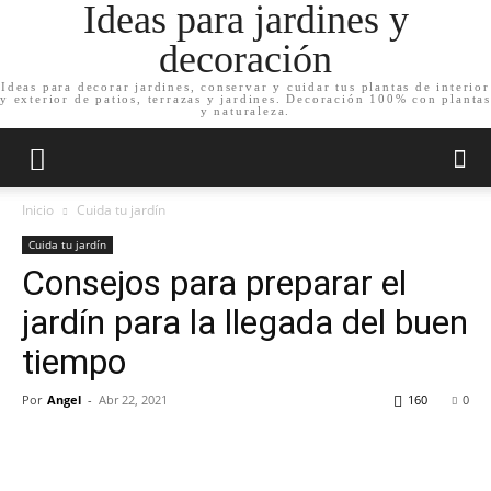
Ideas para jardines y
decoración
Ideas para decorar jardines, conservar y cuidar tus plantas de interior
y exterior de patios, terrazas y jardines. Decoración 100% con plantas
y naturaleza.
Inicio
Cuida tu jardín
Cuida tu jardín
Consejos para preparar el
jardín para la llegada del buen
tiempo
Por
Angel
-
Abr 22, 2021
160
0