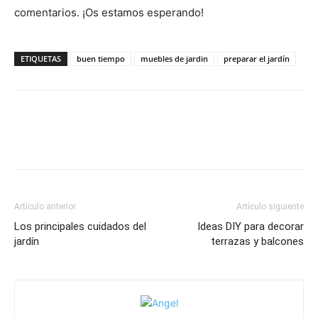
comentarios. ¡Os estamos esperando!
ETIQUETAS
buen tiempo
muebles de jardin
preparar el jardín
Artículo anterior
Artículo siguiente
Los principales cuidados del
Ideas DIY para decorar
jardín
terrazas y balcones