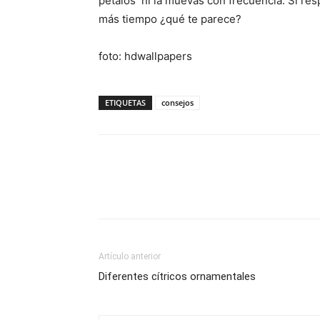
pétalos ni la muevas con frecuencia. Si res
más tiempo ¿qué te parece?
foto: hdwallpapers
ETIQUETAS
consejos
Artículo anterior
Diferentes cítricos ornamentales