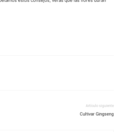
petamos estos consejos, verás que las flores duran
Artículo siguiente
Cultivar Gingseng