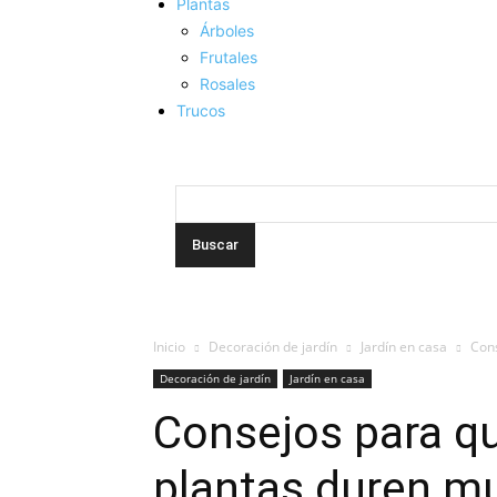
Plantas
Árboles
Frutales
Rosales
Trucos
Inicio
Decoración de jardín
Jardín en casa
Cons
Decoración de jardín
Jardín en casa
Consejos para qu
plantas duren m