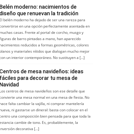
Belén moderno: nacimientos de
diseño que renuevan la tradición
El belén moderno ha dejado de ser una rareza para
convertirse en una opción perfectamente asentada en
muchas casas. Frente al portal de corcho, musgo y
figuras de barro pintadas a mano, han aparecido
nacimientos reducidos a formas geométricas, colores
planos y materiales nítidos que dialogan mucho mejor
con un interior contemporáneo. No sustituyen a […]
Centros de mesa navideños: ideas
fáciles para decorar tu mesa de
Navidad
Los centros de mesa navideños son ese detalle que
convierte una mesa normal en una mesa de fiesta. No
hace falta cambiar la vajilla, ni comprar mantelería
nueva, ni gastarse un dineral: basta con colocar en el
centro una composición bien pensada para que toda la
estancia cambie de tono. Es, probablemente, la
inversión decorativa […]