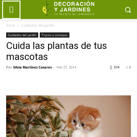
Inicio
Cuidados del jardín
Cuidados del jardín
Trucos y consejos
Cuida las plantas de tus
mascotas
Por
Silvia Martínez Casares
-
Feb 27, 2014
374
0