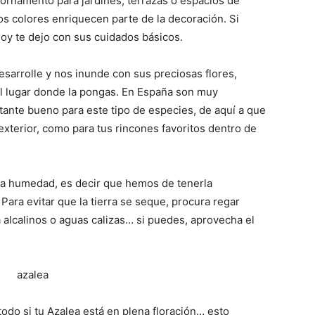
 ornamento para jardines, terrazas o espacios de
os colores enriquecen parte de la decoración. Si
hoy te dejo con sus cuidados básicos.
esarrolle y nos inunde con sus preciosas flores,
l lugar donde la pongas. En España son muy
stante bueno para este tipo de especies, de aquí a que
exterior, como para tus rincones favoritos dentro de
a humedad, es decir que hemos de tenerla
ara evitar que la tierra se seque, procura regar
lcalinos o aguas calizas… si puedes, aprovecha el
odo si tu Azalea está en plena floración… esto