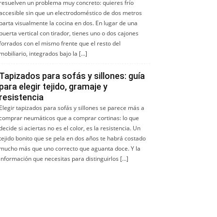
resuelven un problema muy concreto: quieres frío
accesible sin que un electrodoméstico de dos metros
parta visualmente la cocina en dos. En lugar de una
puerta vertical con tirador, tienes uno o dos cajones
forrados con el mismo frente que el resto del
mobiliario, integrados bajo la […]
Tapizados para sofás y sillones: guía
para elegir tejido, gramaje y
resistencia
Elegir tapizados para sofás y sillones se parece más a
comprar neumáticos que a comprar cortinas: lo que
decide si aciertas no es el color, es la resistencia. Un
tejido bonito que se pela en dos años te habrá costado
mucho más que uno correcto que aguanta doce. Y la
información que necesitas para distinguirlos […]