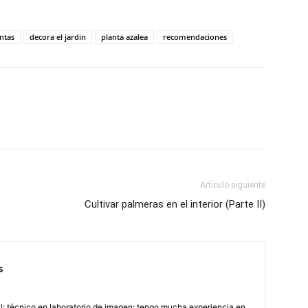
ntas
decora el jardin
planta azalea
recomendaciones
Artículo siguiente
Cultivar palmeras en el interior (Parte II)
s
; técnico en laboratorio de imagen; tengo mucha experiencia en