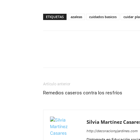
ETIQUETAS
azaleas
cuidados basicos
cuidar pla
Artículo anterior
Remedios caseros contra los resfríos
Silvia Martínez Casare
http://decoracionyjardines.com
Diplomada en Educación social