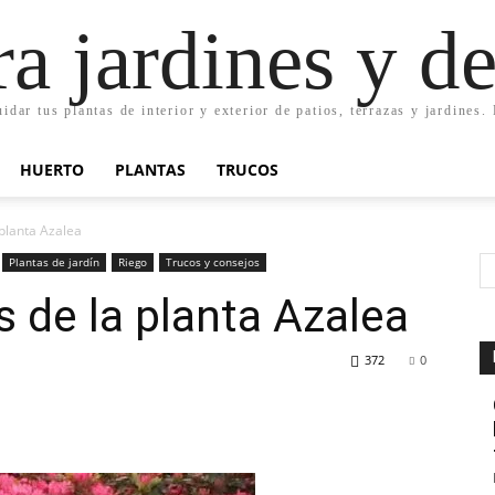
ra jardines y d
uidar tus plantas de interior y exterior de patios, terrazas y jardines
HUERTO
PLANTAS
TRUCOS
planta Azalea
Plantas de jardín
Riego
Trucos y consejos
 de la planta Azalea
372
0