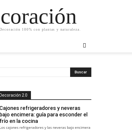
ecoración
. Decoración 100% con plantas y naturaleza.
Decoración 2.0
Cajones refrigeradores y neveras
bajo encimera: guía para esconder el
frío en la cocina
Los cajones refrigeradores y las neveras bajo encimera