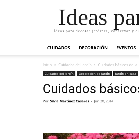
Ideas pa
Ideas para decorar jardines, conservar y c
CUIDADOS
DECORACIÓN
EVENTOS
Inicio
Cuidados del jardín
Cuidados básicos de la 
Cuidados del jardín
Decoración de jardín
Jardín en casa
Cuidados básicos
Por
Silvia Martínez Casares
-
Jun 20, 2014