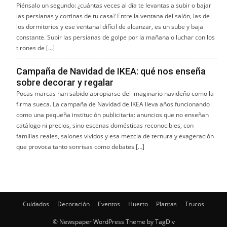
Piénsalo un segundo: ¿cuántas veces al día te levantas a subir o bajar
las persianas y cortinas de tu casa? Entre la ventana del salón, las de
los dormitorios y ese ventanal difícil de alcanzar, es un sube y baja
constante. Subir las persianas de golpe por la mañana o luchar con los
tirones de […]
Campaña de Navidad de IKEA: qué nos enseña
sobre decorar y regalar
Pocas marcas han sabido apropiarse del imaginario navideño como la
firma sueca. La campaña de Navidad de IKEA lleva años funcionando
como una pequeña institución publicitaria: anuncios que no enseñan
catálogo ni precios, sino escenas domésticas reconocibles, con
familias reales, salones vividos y esa mezcla de ternura y exageración
que provoca tanto sonrisas como debates […]
Cuidados
Decoración
Eventos
Huerto
Plantas
Trucos
© Newspaper WordPress Theme by TagDiv