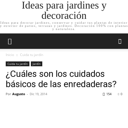
Ideas para jardines y
decoración
Ideas para decorar jardines, conservar y cuidar tus plantas de interior
y exterior de patios, terrazas y jardines. Decoración 100% con plantas
y naturaleza.
Inicio
Cuida tu jardín
Cuida tu jardín
Jardín
¿Cuáles son los cuidados
básicos de las enredaderas?
Por
Augusto
-
Dic 19, 2014
154
0