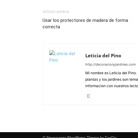
Artículo anterior
Usar los protectores de madera de forma
correcta
Leticia del Pino
http://decoracionyjardines.com
Mi nombre es Leticia del Pino
plantas y los jardines son tem
informacion con nuestros lector
© Newspaper WordPress Theme by TagDiv