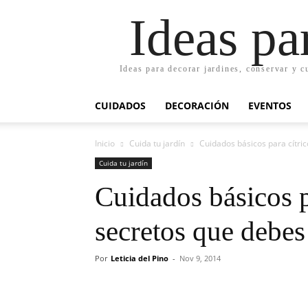
Ideas pa
Ideas para decorar jardines, conservar y c
CUIDADOS
DECORACIÓN
EVENTOS
Inicio
Cuida tu jardín
Cuidados básicos para cítri
Cuida tu jardín
Cuidados básicos p
secretos que debes
Por
Leticia del Pino
-
Nov 9, 2014