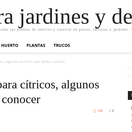
ra jardines y d
uidar tus plantas de interior y exterior de patios, terrazas y jardines
HUERTO
PLANTAS
TRUCOS
cos, algunos secretos que debes conocer
ara cítricos, algunos
 conocer
149
0