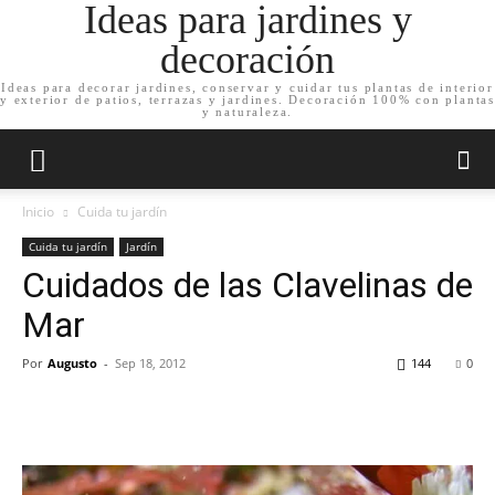
Ideas para jardines y
decoración
Ideas para decorar jardines, conservar y cuidar tus plantas de interior
y exterior de patios, terrazas y jardines. Decoración 100% con plantas
y naturaleza.
Inicio
Cuida tu jardín
Cuida tu jardín
Jardín
Cuidados de las Clavelinas de
Mar
Por
Augusto
-
Sep 18, 2012
144
0