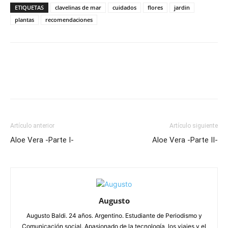
ETIQUETAS
clavelinas de mar
cuidados
flores
jardin
plantas
recomendaciones
Artículo anterior
Artículo siguiente
Aloe Vera -Parte I-
Aloe Vera -Parte II-
Augusto
Augusto Baldi. 24 años. Argentino. Estudiante de Periodismo y
Comunicación social. Apasionado de la tecnología, los viajes y el