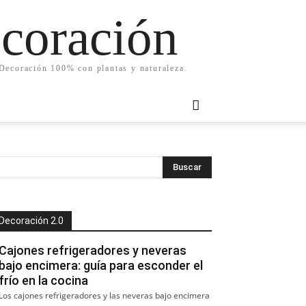
ecoración
. Decoración 100% con plantas y naturaleza.
Decoración 2.0
Cajones refrigeradores y neveras
bajo encimera: guía para esconder el
frío en la cocina
Los cajones refrigeradores y las neveras bajo encimera