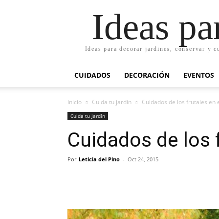
Ideas pa
Ideas para decorar jardines, conservar y c
CUIDADOS
DECORACIÓN
EVENTOS
Inicio
Cuida tu jardín
Cuidados de los frutales en 
Cuida tu jardín
Cuidados de los 
Por
Leticia del Pino
-
Oct 24, 2015