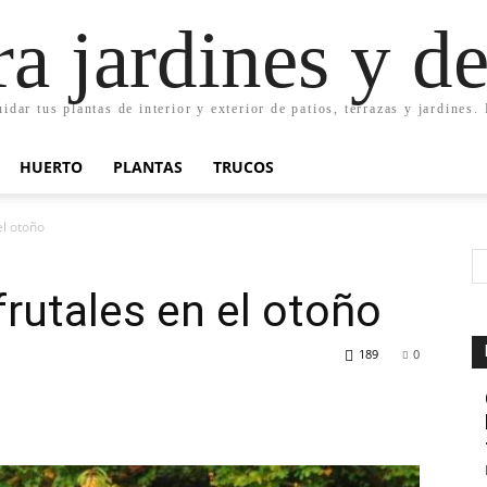
ra jardines y d
uidar tus plantas de interior y exterior de patios, terrazas y jardines
HUERTO
PLANTAS
TRUCOS
el otoño
frutales en el otoño
189
0