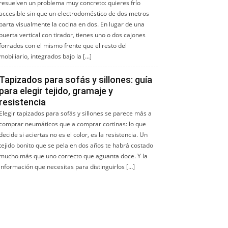
resuelven un problema muy concreto: quieres frío
accesible sin que un electrodoméstico de dos metros
parta visualmente la cocina en dos. En lugar de una
puerta vertical con tirador, tienes uno o dos cajones
forrados con el mismo frente que el resto del
mobiliario, integrados bajo la […]
Tapizados para sofás y sillones: guía
para elegir tejido, gramaje y
resistencia
Elegir tapizados para sofás y sillones se parece más a
comprar neumáticos que a comprar cortinas: lo que
decide si aciertas no es el color, es la resistencia. Un
tejido bonito que se pela en dos años te habrá costado
mucho más que uno correcto que aguanta doce. Y la
información que necesitas para distinguirlos […]