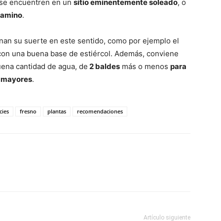
e se encuentren en un
sitio eminentemente soleado
, o
camino
.
nan su suerte en este sentido, como por ejemplo el
on una buena base de estiércol. Además, conviene
uena cantidad de agua, de
2 baldes
más o menos
para
s mayores
.
cies
fresno
plantas
recomendaciones
Artículo siguiente