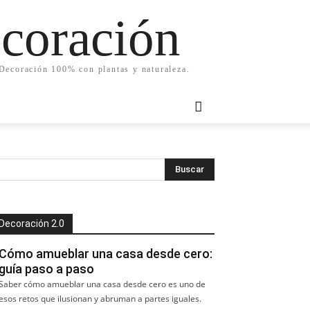
ecoración
. Decoración 100% con plantas y naturaleza.
Decoración 2.0
Cómo amueblar una casa desde cero:
guía paso a paso
Saber cómo amueblar una casa desde cero es uno de
esos retos que ilusionan y abruman a partes iguales.