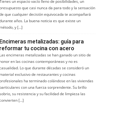
Tienes un espacio vacío lleno de posibilidades, un
presupuesto que casi nunca da para todo y la sensación
de que cualquier decisión equivocada te acompañará
durante años. La buena noticia es que existe un
método, y […]
Encimeras metalizadas: guía para
reformar tu cocina con acero
Las encimeras metalizadas se han ganado un sitio de
honor en las cocinas contemporáneas y no es
casualidad. Lo que durante décadas se consideró un
material exclusivo de restaurantes y cocinas
profesionales ha terminado colándose en las viviendas
particulares con una fuerza sorprendente. Su brillo
sobrio, su resistencia y su facilidad de limpieza las
convierten […]