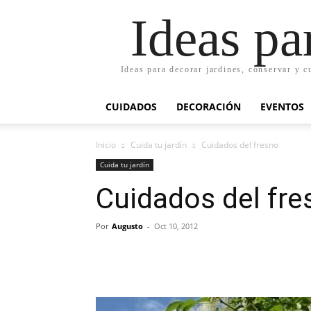
Ideas pa
Ideas para decorar jardines, conservar y c
CUIDADOS
DECORACIÓN
EVENTOS
Inicio
Cuida tu jardín
Cuidados del fresno
Cuida tu jardín
Cuidados del fre
Por
Augusto
-
Oct 10, 2012