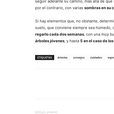
seguir adelante su camino, más allá de qu
por el contrario, con varias
sombras en su 
Si hay elementos que, no obstante, determi
suelo, que conviene siempre sea húmedo, c
regarlo cada dos semanas
, con una muy b
árboles jóvenes
, y hasta
5 en el caso de lo
ETIQUETAS
árboles
consejos
cuidados
espe
Artículo anterior