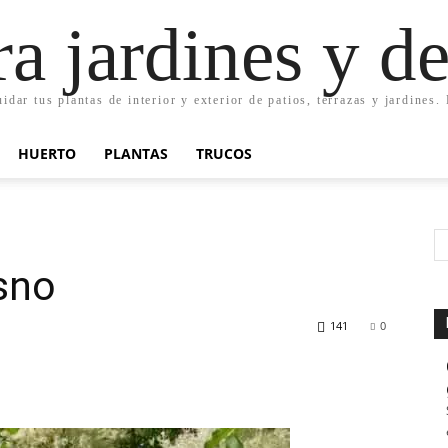
ra jardines y d
uidar tus plantas de interior y exterior de patios, terrazas y jardines
HUERTO
PLANTAS
TRUCOS
sno
141
0