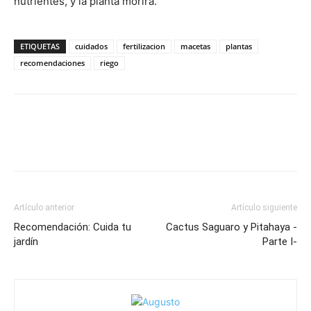
nutrientes, y la planta morirá.
ETIQUETAS
cuidados
fertilizacion
macetas
plantas
recomendaciones
riego
Artículo anterior
Artículo siguiente
Recomendación: Cuida tu
Cactus Saguaro y Pitahaya -
jardín
Parte I-