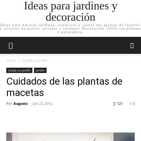
Ideas para jardines y
decoración
Ideas para decorar jardines, conservar y cuidar tus plantas de interior
y exterior de patios, terrazas y jardines. Decoración 100% con plantas
y naturaleza.
Inicio
Cuida tu jardín
Cuida tu jardín
Jardín
Cuidados de las plantas de
macetas
Por
Augusto
-
Jun 27, 2012
121
0