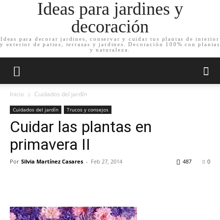
Ideas para jardines y
decoración
Ideas para decorar jardines, conservar y cuidar tus plantas de interior
y exterior de patios, terrazas y jardines. Decoración 100% con plantas
y naturaleza.
Inicio
Cuidados del jardín
Cuidados del jardín
Trucos y consejos
Cuidar las plantas en
primavera II
Por
Silvia Martínez Casares
-
Feb 27, 2014
487
0