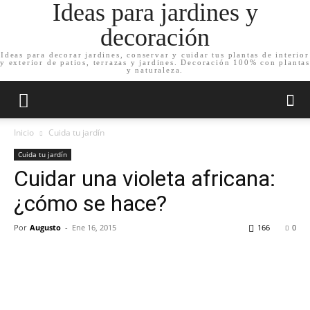
Ideas para jardines y
decoración
Ideas para decorar jardines, conservar y cuidar tus plantas de interior
y exterior de patios, terrazas y jardines. Decoración 100% con plantas
y naturaleza.
Inicio
Cuida tu jardín
Cuida tu jardín
Cuidar una violeta africana:
¿cómo se hace?
Por
Augusto
-
Ene 16, 2015
166
0