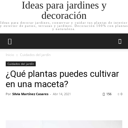
Ideas para jardines y
decoración
Ideas para decorar jardines, conservar y cuidar tus plantas de interior
y exterior de patios, terrazas y jardines. Decoración 100% con plantas
y naturaleza.
Inicio
Cuidados del jardín
Cuidados del jardín
¿Qué plantas puedes cultivar
en una maceta?
Por
Silvia Martínez Casares
-
Abr 14, 2021
156
0