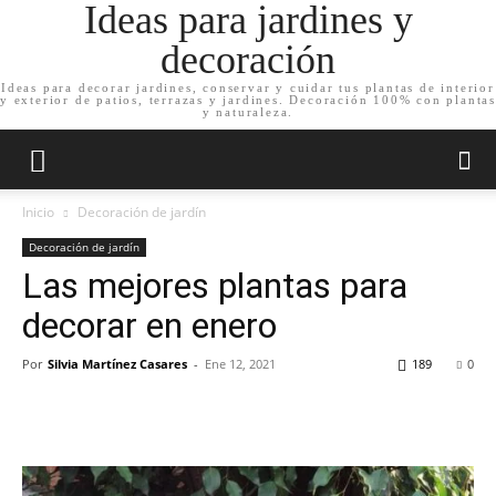
Ideas para jardines y
decoración
Ideas para decorar jardines, conservar y cuidar tus plantas de interior
y exterior de patios, terrazas y jardines. Decoración 100% con plantas
y naturaleza.
Inicio
Decoración de jardín
Decoración de jardín
Las mejores plantas para
decorar en enero
Por
Silvia Martínez Casares
-
Ene 12, 2021
189
0