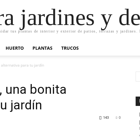
ra jardines y d
uidar tus plantas de interior y exterior de patios, terrazas y jardines
HUERTO
PLANTAS
TRUCOS
 alternativa para tu jardín
l, una bonita
u jardín
143
0