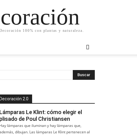
ecoración
. Decoración 100% con plantas y naturaleza.
Decoración 2.0
Lámparas Le Klint: cómo elegir el
plisado de Poul Christiansen
Hay lámparas que iluminan y hay lámparas que,
además, dibujan. Las lámparas Le Klint pertenecen al