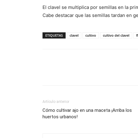
El clavel se multiplica por semillas en la p
Cabe destacar que las semillas tardan en g
ETIQUETAS
clavel
cultivo
cultivo del clavel
f
Artículo anterior
Cómo cultivar ajo en una maceta ¡Arriba los
huertos urbanos!