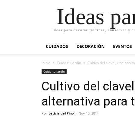
Ideas pa
Ideas para decorar jardines, conservar y c
CUIDADOS
DECORACIÓN
EVENTOS
Inicio
Cuida tu jardín
Cultivo del clavel, una bonita
Cuida tu jardín
Cultivo del clave
alternativa para t
Por
Leticia del Pino
-
Nov 13, 2014