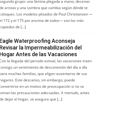
segundo grupo: una lámina plegada a mano, decenas
de aristas y una sombra que cambia según dónde te
coloques. Los modelos plisados de Poul Christiansen —
el 172 y el 175 por encima de todos— son los más
copiados de […]
Eagle Waterproofing Aconseja
Revisar la Impermeabilización del
Hogar Antes de las Vacaciones
Con la llegada del periodo estival, las vacaciones traen
consigo un sentimiento de desconexión del día a día
para muchas familias, que eligen ausentarse de sus
hogares. Este descanso, sin embargo, puede
convertirse en un motivo de preocupación si no se
toman las precauciones adecuadas. A menudo, antes
de dejar el hogar, se asegura que […]