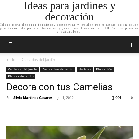
Ideas para jardines y
decoración
Ideas para decorar jardines, conservar y cuidar tus plantas de interior
y exterior de patios, terrazas y jardines. Decoración 100% con plantas
y naturaleza.
Inicio
Cuidados del jardín
Cuidados del jardín
Decoración de jardín
Noticias
Plantación
Plantas de jardín
Decora con tus Camelias
Por
Silvia Martínez Casares
-
Jul 1, 2012
994
0