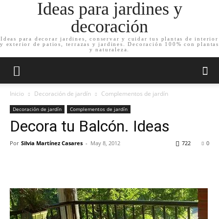
Ideas para jardines y
decoración
Ideas para decorar jardines, conservar y cuidar tus plantas de interior
y exterior de patios, terrazas y jardines. Decoración 100% con plantas
y naturaleza.
Inicio
Decoración de jardín
Complementos de jardín
Decoración de jardín
Complementos de jardín
Decora tu Balcón. Ideas
Por
Silvia Martínez Casares
-
May 8, 2012
722
0