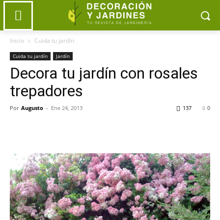
Inicio
Cuida tu jardín
Cuida tu jardín
Jardín
Decora tu jardín con rosales
trepadores
Por
Augusto
-
Ene 24, 2013
137
0