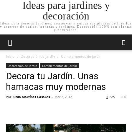
Ideas para jardines y
decoración
Ideas para decorar jardines, conservar y cuidar tus plantas de interior
y exterior de patios, terrazas y jardines. Decoración 100% con plantas
y naturaleza.
Inicio
Decoración de jardín
Complementos de jardín
Decoración de jardín
Complementos de jardín
Decora tu Jardín. Unas
hamacas muy modernas
Por
Silvia Martínez Casares
-
Mar 2, 2012
885
0