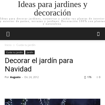
Ideas para jardines y
decoración
Ideas para decorar jardines, conservar y cuidar tus plantas de interior
y exterior de patios, terrazas y jardines. Decoración 100% con plantas
y naturaleza.
Inicio
Cuida tu jardín
Cuida tu jardín
Jardín
Decorar el jardín para
Navidad
Por
Augusto
-
Dic 24, 2012
176
0