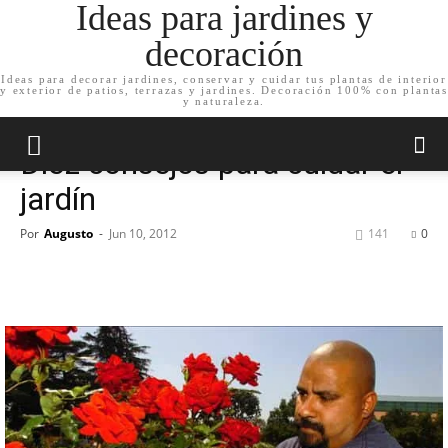
Ideas para jardines y
decoración
Ideas para decorar jardines, conservar y cuidar tus plantas de interior
y exterior de patios, terrazas y jardines. Decoración 100% con plantas
Inicio
Cuida tu jardín
y naturaleza.
Cuida tu jardín
Jardín
Diez consejos para cuidar el
jardín
Por
Augusto
-
Jun 10, 2012
141
0