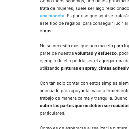
Como todos sabemos, uno de los principal
trata de mujeres, suele ser algo relacionad
una maceta
. Es por eso que aquí se tratará
este tipo de regalos, para conseguir lucir a
obras.
No se necesita mas que una maceta para lo
parte de nuestra
voluntad y esfuerzo
, pod
ejemplo de ello podría ser el agregar una de
utilizando
pinturas en spray, cintas adhesi
Con tan solo contar con estos simples elem
adecuado para apoyar la maceta firmemente,
trabajo de manera calma y tranquila. Bueno 
cubrir las partes que no deben ser rociada
particulares.
Como es de esperarse al realizar la pintur