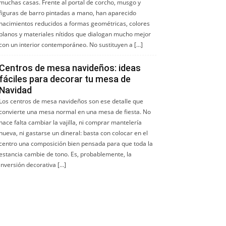
muchas casas. Frente al portal de corcho, musgo y
figuras de barro pintadas a mano, han aparecido
nacimientos reducidos a formas geométricas, colores
planos y materiales nítidos que dialogan mucho mejor
con un interior contemporáneo. No sustituyen a […]
Centros de mesa navideños: ideas
fáciles para decorar tu mesa de
Navidad
Los centros de mesa navideños son ese detalle que
convierte una mesa normal en una mesa de fiesta. No
hace falta cambiar la vajilla, ni comprar mantelería
nueva, ni gastarse un dineral: basta con colocar en el
centro una composición bien pensada para que toda la
estancia cambie de tono. Es, probablemente, la
inversión decorativa […]