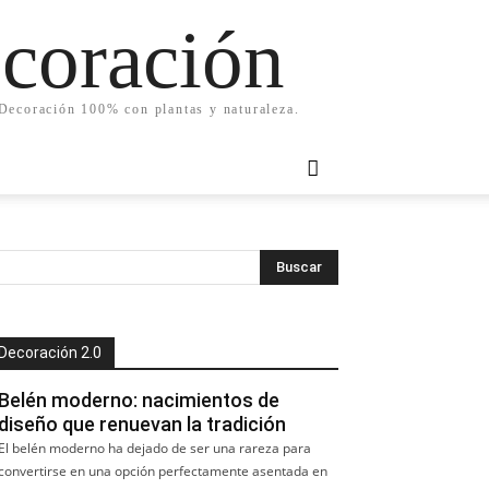
ecoración
. Decoración 100% con plantas y naturaleza.
Decoración 2.0
Belén moderno: nacimientos de
diseño que renuevan la tradición
El belén moderno ha dejado de ser una rareza para
convertirse en una opción perfectamente asentada en