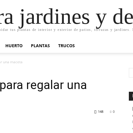
ra jardines y d
uidar tus plantas de interior y exterior de patios, terrazas y jardines
HUERTO
PLANTAS
TRUCOS
ar una maceta
 para regalar una
148
0