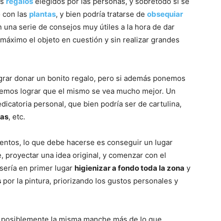
es
regalos
elegidos por las personas, y sobretodo si se
o con las
plantas
, y bien podría tratarse de
obsequiar
n una serie de consejos muy útiles a la hora de dar
l máximo el objeto en cuestión y sin realizar grandes
grar donar un bonito regalo, pero si además ponemos
remos lograr que el mismo se vea mucho mejor. Un
dicatoria personal, que bien podría ser de cartulina,
vas
, etc.
entos, lo que debe hacerse es conseguir un lugar
 proyectar una idea original, y comenzar con el
sería en primer lugar
higienizar a fondo toda la zona
y
s
por la pintura, priorizando los gustos personales y
a, posiblemente la misma manche más de lo que