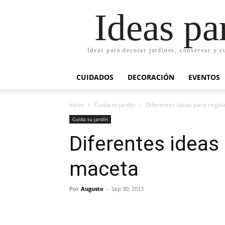
Ideas pa
Ideas para decorar jardines, conservar y c
CUIDADOS
DECORACIÓN
EVENTOS
Inicio
Cuida tu jardín
Diferentes ideas para regal
Cuida tu jardín
Diferentes ideas
maceta
Por
Augusto
-
Sep 30, 2013