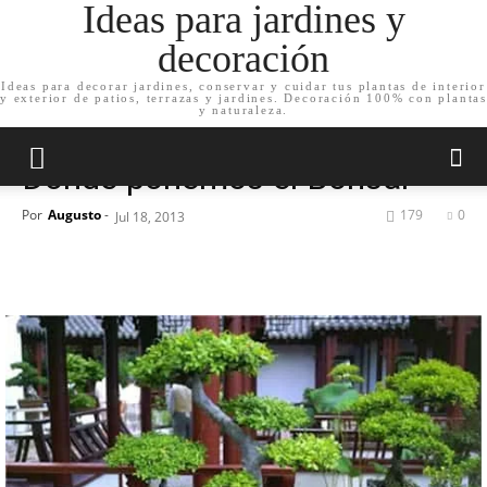
Ideas para jardines y
decoración
Ideas para decorar jardines, conservar y cuidar tus plantas de interior
y exterior de patios, terrazas y jardines. Decoración 100% con plantas
Inicio
Cuida tu jardín
y naturaleza.
Cuida tu jardín
Dónde ponemos el Bonsai
Por
Augusto
-
179
0
Jul 18, 2013