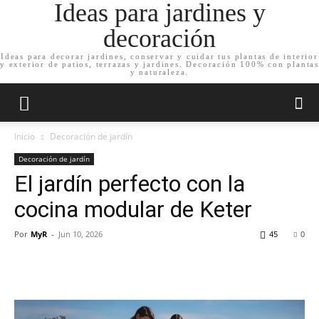
Ideas para jardines y
decoración
Ideas para decorar jardines, conservar y cuidar tus plantas de interior
y exterior de patios, terrazas y jardines. Decoración 100% con plantas
y naturaleza.
Inicio
Decoración de jardín
Decoración de jardín
El jardín perfecto con la
cocina modular de Keter
Por
MyR
-
Jun 10, 2026
45
0