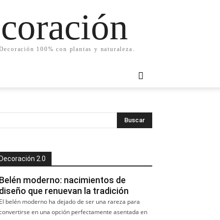
ecoración
. Decoración 100% con plantas y naturaleza.
Decoración 2.0
Belén moderno: nacimientos de
diseño que renuevan la tradición
El belén moderno ha dejado de ser una rareza para
convertirse en una opción perfectamente asentada en