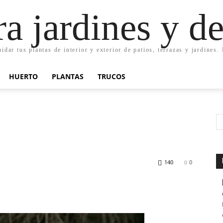
ra jardines y d
uidar tus plantas de interior y exterior de patios, terrazas y jardines
HUERTO
PLANTAS
TRUCOS
140
0