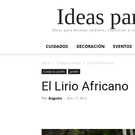
Ideas pa
Ideas para decorar jardines, conservar y c
CUIDADOS
DECORACIÓN
EVENTOS
Inicio
Cuida tu jardín
El Lirio Africano
Cuida tu jardín
Jardín
El Lirio Africano
Por
Augusto
-
Nov 17, 2012