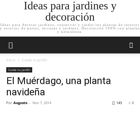
Ideas para jardines y
decoración
Ideas para decorar jardines, conservar y cuidar tus plantas de interior
y exterior de patios, terrazas y jardines. Decoración 100% con plantas
y naturaleza.
Inicio
Cuida tu jardín
Cuida tu jardín
El Muérdago, una planta
navideña
Por
Augusto
-
Nov 7, 2014
143
0