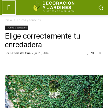
Inicio
Trucos y consejos
Trucos y consejos
Elige correctamente tu
enredadera
Por
Leticia del Pino
-
Jul 29, 2014
391
0