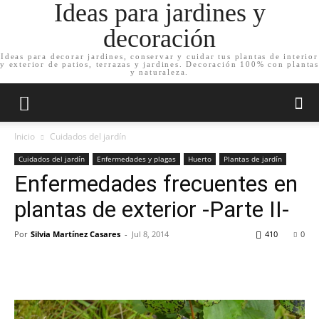
Ideas para jardines y
decoración
Ideas para decorar jardines, conservar y cuidar tus plantas de interior
y exterior de patios, terrazas y jardines. Decoración 100% con plantas
y naturaleza.
Inicio
Cuidados del jardín
Cuidados del jardín
Enfermedades y plagas
Huerto
Plantas de jardín
Enfermedades frecuentes en
plantas de exterior -Parte II-
Por
Silvia Martínez Casares
-
Jul 8, 2014
410
0