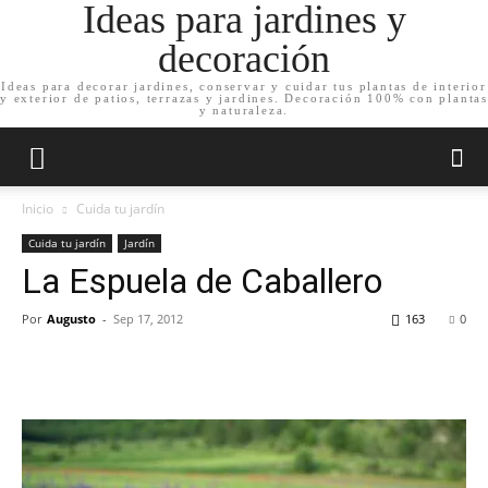
Ideas para jardines y
decoración
Ideas para decorar jardines, conservar y cuidar tus plantas de interior
y exterior de patios, terrazas y jardines. Decoración 100% con plantas
y naturaleza.
Inicio
Cuida tu jardín
Cuida tu jardín
Jardín
La Espuela de Caballero
Por
Augusto
-
Sep 17, 2012
163
0