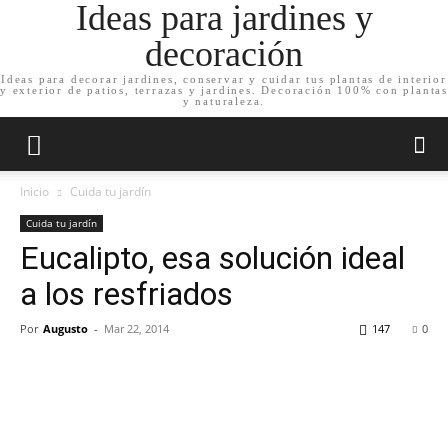
Ideas para jardines y
decoración
Ideas para decorar jardines, conservar y cuidar tus plantas de interior
y exterior de patios, terrazas y jardines. Decoración 100% con plantas
y naturaleza.
Inicio
Cuida tu jardín
Cuida tu jardín
Eucalipto, esa solución ideal
a los resfriados
Por
Augusto
-
Mar 22, 2014
147
0