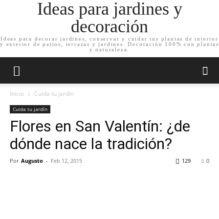
Ideas para jardines y
decoración
Ideas para decorar jardines, conservar y cuidar tus plantas de interior
y exterior de patios, terrazas y jardines. Decoración 100% con plantas
y naturaleza.
Inicio
Cuida tu jardín
Cuida tu jardín
Flores en San Valentín: ¿de
dónde nace la tradición?
Por
Augusto
-
Feb 12, 2015
129
0