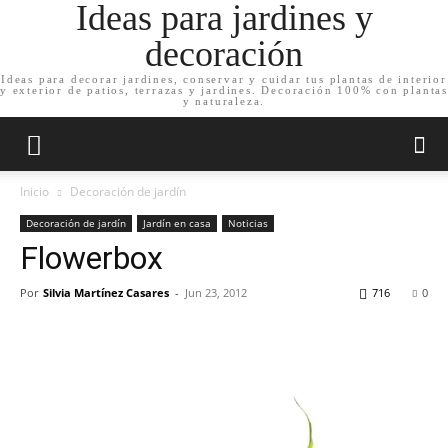
Ideas para jardines y
decoración
Ideas para decorar jardines, conservar y cuidar tus plantas de interior
y exterior de patios, terrazas y jardines. Decoración 100% con plantas
y naturaleza.
Inicio
Decoración de jardín
Decoración de jardín
Jardín en casa
Noticias
Flowerbox
Por
Silvia Martínez Casares
-
Jun 23, 2012
716
0