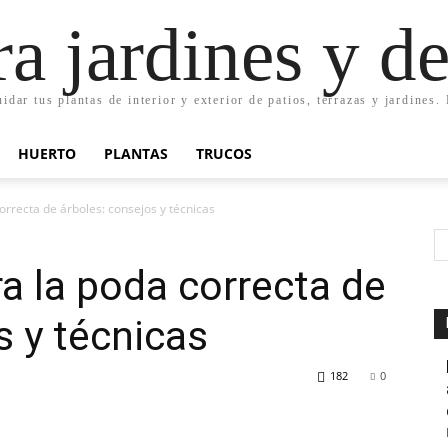
ra jardines y d
uidar tus plantas de interior y exterior de patios, terrazas y jardines
HUERTO
PLANTAS
TRUCOS
orrecta de árboles: consejos y técnicas
ra la poda correcta de
s y técnicas
182
0