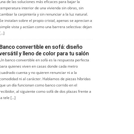
una de las soluciones más eficaces para bajar la
temperatura interior de una vivienda sin obras, sin
cambiar la carpintería y sin renunciar a la luz natural.
Se instalan sobre el propio cristal, apenas se aprecian a
simple vista y actúan como una barrera selectiva: dejan
[…]
Banco convertible en sofá: diseño
versátil y lleno de color para tu salón
Un banco convertible en sofá es la respuesta perfecta
para quienes viven en casas donde cada metro
cuadrado cuenta y no quieren renunciar ni a la
comodidad ni al carácter. Hablamos de piezas híbridas
que un día funcionan como banco corrido en el
recibidor, al siguiente como sofá de dos plazas frente a
la tele […]