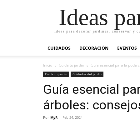
Ideas pa
Ideas para decorar jardines, conservar y c
CUIDADOS
DECORACIÓN
EVENTOS
Inicio
Cuida tu jardín
Guía esencial para la poda c
Cuida tu jardín
Cuidados del jardín
Guía esencial pa
árboles: consejo
Por
MyR
-
Feb 24, 2024