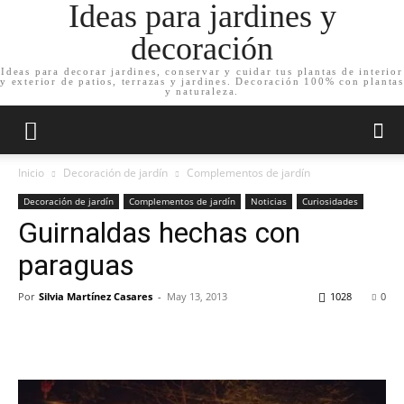
Ideas para jardines y
decoración
Ideas para decorar jardines, conservar y cuidar tus plantas de interior
y exterior de patios, terrazas y jardines. Decoración 100% con plantas
y naturaleza.
Inicio
Decoración de jardín
Complementos de jardín
Decoración de jardín
Complementos de jardín
Noticias
Curiosidades
Guirnaldas hechas con
paraguas
Por
Silvia Martínez Casares
-
May 13, 2013
1028
0