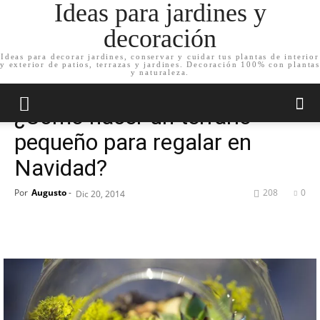
Ideas para jardines y
decoración
Ideas para decorar jardines, conservar y cuidar tus plantas de interior
y exterior de patios, terrazas y jardines. Decoración 100% con plantas
Inicio
Decoración de jardín
y naturaleza.
Decoración de jardín
¿Cómo hacer un terrario
pequeño para regalar en
Navidad?
Por
Augusto
-
208
0
Dic 20, 2014