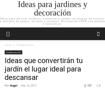
Ideas para jardines y
decoración
Ideas para decorar jardines, conservar y cuidar tus plantas de interior
y exterior de patios, terrazas y jardines. Decoración 100% con plantas
y naturaleza.
Inicio
Colaboración
Colaboración
Ideas que convertirán tu
jardín el lugar ideal para
descansar
Por
Angel
-
Mar 14, 2017
157
0