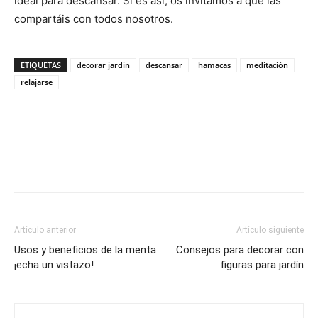
ideal para descansar. Si es así, os invitamos a que las
compartáis con todos nosotros.
ETIQUETAS
decorar jardin
descansar
hamacas
meditación
relajarse
Artículo anterior
Artículo siguiente
Usos y beneficios de la menta
Consejos para decorar con
¡echa un vistazo!
figuras para jardín