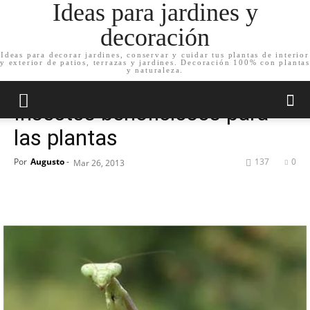
Ideas para jardines y
decoración
Ideas para decorar jardines, conservar y cuidar tus plantas de interior
y exterior de patios, terrazas y jardines. Decoración 100% con plantas
Inicio
Cuida tu jardín
y naturaleza.
Cuida tu jardín
Jardín
Insectos beneficiosos para
las plantas
Por
Augusto
-
137
0
Mar 26, 2013