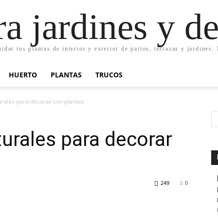
ra jardines y d
uidar tus plantas de interior y exterior de patios, terrazas y jardines
HUERTO
PLANTAS
TRUCOS
urales para decorar con plantas
turales para decorar
249
0