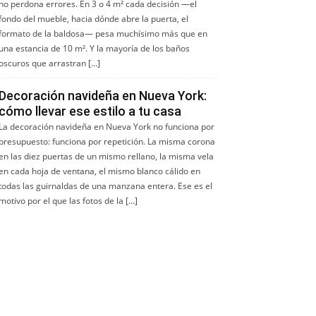
no perdona errores. En 3 o 4 m² cada decisión —el
fondo del mueble, hacia dónde abre la puerta, el
formato de la baldosa— pesa muchísimo más que en
una estancia de 10 m². Y la mayoría de los baños
oscuros que arrastran […]
Decoración navideña en Nueva York:
cómo llevar ese estilo a tu casa
La decoración navideña en Nueva York no funciona por
presupuesto: funciona por repetición. La misma corona
en las diez puertas de un mismo rellano, la misma vela
en cada hoja de ventana, el mismo blanco cálido en
todas las guirnaldas de una manzana entera. Ese es el
motivo por el que las fotos de la […]