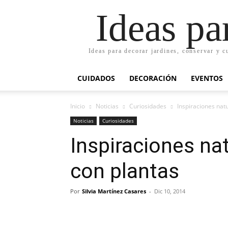
Ideas pa
Ideas para decorar jardines, conservar y c
CUIDADOS
DECORACIÓN
EVENTOS
Inicio
Noticias
Curiosidades
Inspiraciones nat
Noticias
Curiosidades
Inspiraciones na
con plantas
Por
Silvia Martínez Casares
-
Dic 10, 2014