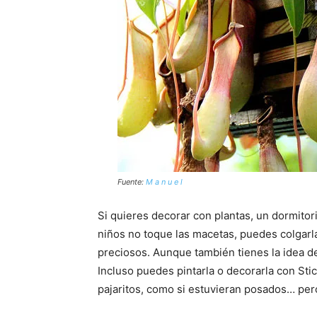
Fuente:
M a n u e l
Si quieres decorar con plantas, un dormitori
niños no toque las macetas, puedes colgarl
preciosos. Aunque también tienes la idea d
Incluso puedes pintarla o decorarla con St
pajaritos, como si estuvieran posados… per