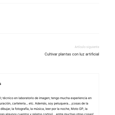
Artículo siguiente
Cultivar plantas con luz artificial
s
; técnico en laboratorio de imagen; tengo mucha experiencia en
uración, carteleria... etc. Además, soy peluquera... ¡cosas de la
ibujar, la fotografía, la música, leer por la noche, Moto GP, la
ngo algunos cuentos y relatos cortos)... entre muchas otras cosas!